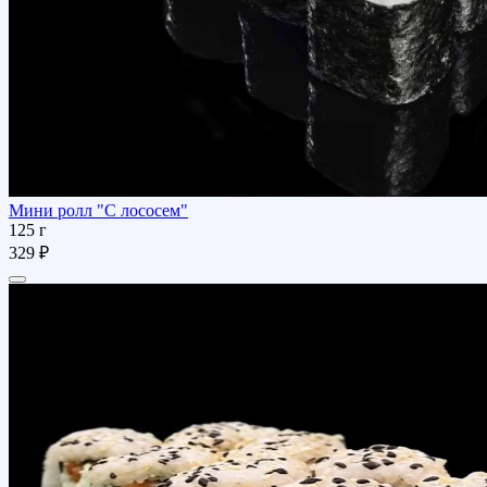
Мини ролл "С лососем"
125 г
329 ₽