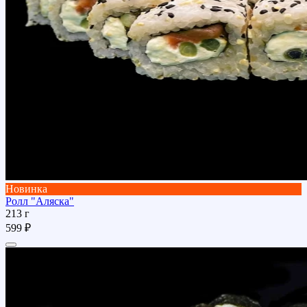
Новинка
Ролл "Аляска"
213 г
599 ₽