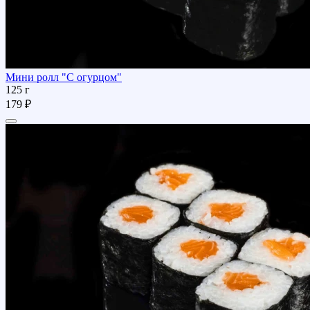
Мини ролл "С огурцом"
125 г
179 ₽