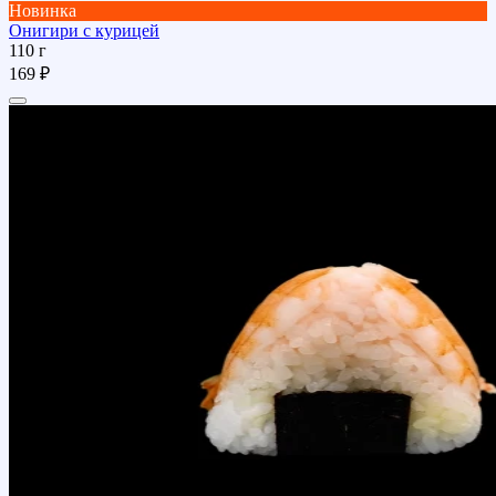
Новинка
Онигири с курицей
110 г
169 ₽