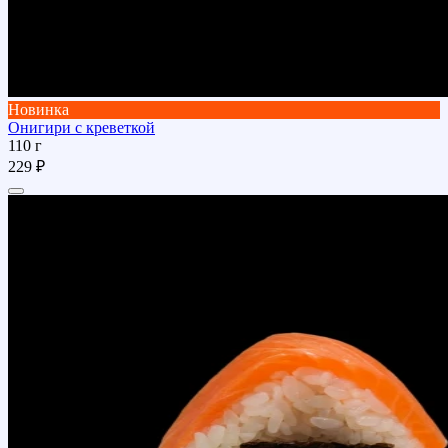
Новинка
Онигири с креветкой
110 г
229 ₽