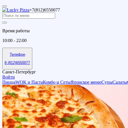
+7(812)6550077
Время работы
10:00 - 22:00
Телефон
8 (812)6550077
Санкт-Петербург
Войти
Пицца
WOK и Паста
Комбо и Сеты
Японское меню
Супы
Салаты