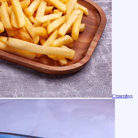
Стритфуд