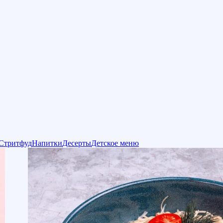
Стритфуд
Напитки
Десерты
Детское меню