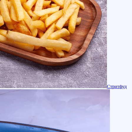
Стритфуд