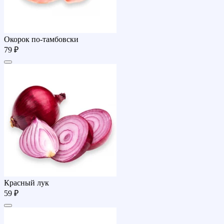
Окорок по-тамбовски
79 ₽
Красный лук
59 ₽