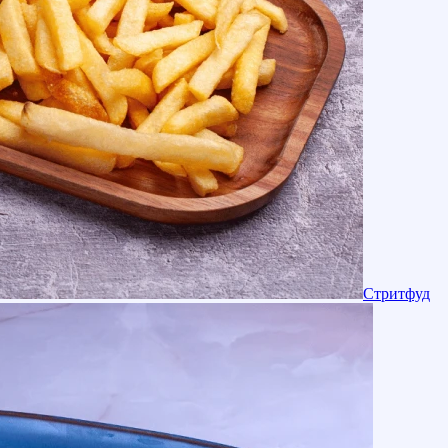
Стритфуд