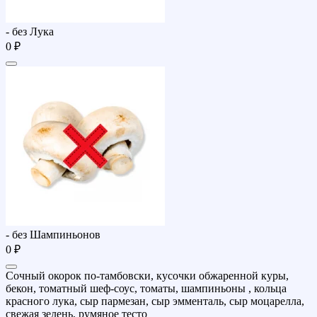
- без Лука
0 ₽
- без Шампиньонов
0 ₽
Cочный окорок по-тамбовски, кусочки обжаренной куры,
бекон, томатный шеф-соус, томаты, шампиньоны , кольца
красного лука, сыр пармезан, сыр эмменталь, сыр моцарелла,
свежая зелень, румяное тесто