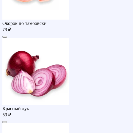
Окорок по-тамбовски
79 ₽
Красный лук
59 ₽